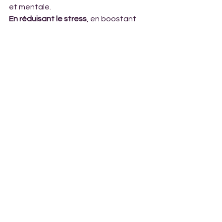
et mentale. 
En réduisant le stress
, en boostant 
votre système immunitaire, en 
améliorant votre circulation sanguine 
et même en renforçant vos 
abdominaux, le rire est un véritable 
atout bien-être à intégrer dans votre 
quotidien.
Alors, pourquoi ne pas prendre 
l’habitude de vous accorder un petit 
moment de rire chaque jour ?
Voir tout
Posts récents