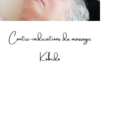
Contre-indications du massage
Kobido
Le massage bien-être du visage est
contre-indiqué dans certaines situations,
notamment en cas de :
intervention chirurgicale récente
maladie virale en cours
inflammation ou affection cutanée
certaines pathologies cardiaques
maladie grave sans avis médical
En cas de doute, demandez conseil à
votre médecin traitant avant votre
rendez-vous.