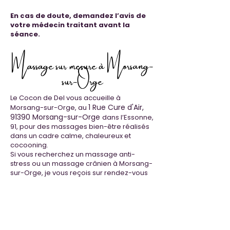
En cas de doute, demandez l’avis de
votre médecin traitant avant la
séance.
Massage sur mesure à Morsang-
sur-Orge
Le Cocon de Del vous accueille à
1 Rue Cure d'Air,
Morsang-sur-Orge, au
91390 Morsang-sur-Orge
dans l’Essonne,
91, pour des massages bien-être réalisés
dans un cadre calme, chaleureux et
cocooning.
Si vous recherchez un massage anti-
stress ou un massage crânien à Morsang-
sur-Orge, je vous reçois sur rendez-vous
pour un soin pensé pour soulager les
tensions et vous aider à retrouver plus de
sérénité.
mesure à Morsang-sur-Orge et dans les
villes voisines.