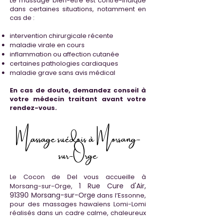
Le massage bien-être est contre-indiqué
dans certaines situations, notamment en
cas de :
intervention chirurgicale récente
maladie virale en cours
inflammation ou affection cutanée
certaines pathologies cardiaques
maladie grave sans avis médical
En cas de doute, demandez conseil à
votre médecin traitant avant votre
rendez-vous.
Massage suédois à Morsang-
sur-Orge
Le Cocon de Del vous accueille à
1 Rue Cure d'Air,
Morsang-sur-O
rge,
91390 Morsang-sur-Orge
dans l’Essonne,
pour des massages hawaïens Lomi-Lomi
réalisés dans un cadre calme, chaleureux