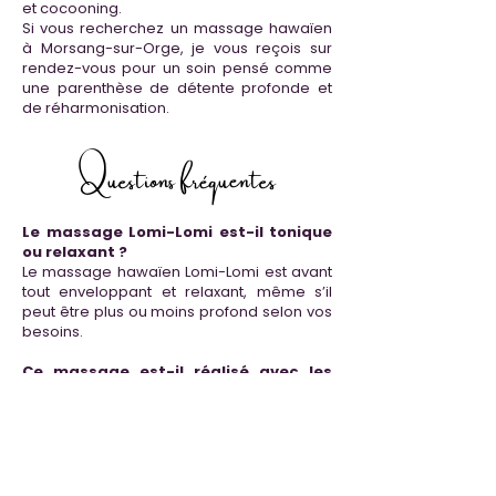
et cocooning.
Si vous recherchez un massage hawaïen
à Morsang-sur-Orge, je vous reçois sur
rendez-vous pour un soin pensé comme
une parenthèse de détente profonde et
de réharmonisation.
Questions fréquentes
Le massage Lomi-Lomi est-il tonique
ou relaxant ?
Le massage hawaïen Lomi-Lomi est avant
tout enveloppant et relaxant, même s’il
peut être plus ou moins profond selon vos
besoins.
Ce massage est-il réalisé avec les
avant-bras ?
Oui, le Lomi-Lomi utilise souvent les mains
et les avant-bras pour créer des
mouvements amples, fluides et continus.
Le massage hawaïen est-il fait pour