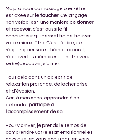
Ma pratique du massage bien-être 
est axée sur 
le toucher
. Ce langage 
non verbal est  une manière de 
donner 
et recevoir
, c’est aussi le fil 
conducteur qui permettra de trouver 
votre mieux-être. C'est-à-dire, se 
réapproprier son schéma corporel, 
réactiver les mémoires de notre vécu, 
se (re)découvrir, s'aimer. 
Tout cela dans un objectif de 
relaxation profonde, de lâcher prise 
et d'évasion.
Car, à mon sens, apprendre à se 
détendre 
participe à 
l'accomplissement de so
i..
Pour y arriver, je prends le temps de 
comprendre votre état émotionnel et 
physique, en vous écoutant, en vous 