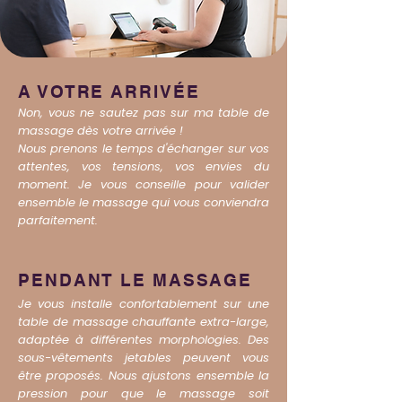
A VOTRE ARRIVÉE
Non, vous ne sautez pas sur ma table de
massage dès votre arrivée !
Nous prenons le temps d'échanger sur vos
attentes, vos tensions, vos envies du
moment. Je vous conseille pour valider
ensemble le massage qui vous conviendra
parfaitement.
PENDANT LE MASSAGE
Je vous installe confortablement sur une
table de massage chauffante extra-large,
adaptée à différentes morphologies. Des
sous-vêtements jetables peuvent vous
être proposés. Nous ajustons ensemble la
pression pour que le massage soit