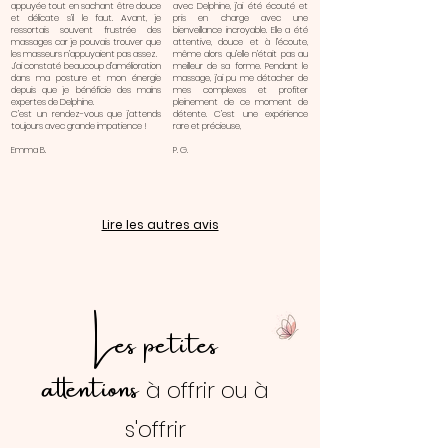
appuyée tout en sachant être douce
avec Delphine, j’ai été écouté et
et délicate s’il le faut. Avant, je
pris en charge avec une
ressortais souvent frustrée des
bienveillance incroyable. Elle a été
massages car je pouvais trouver que
attentive, douce et à l’écoute,
les masseurs n’appuyaient pas assez.
même alors qu’elle n’était pas au
J’ai constaté beaucoup d’amélioration
meilleur de sa forme. Pendant le
dans ma posture et mon énergie
massage, j’ai pu me détacher de
depuis que je bénéficie des mains
mes complexes et profiter
expertes de Delphine.
pleinement de ce moment de
C’est un rendez-vous que j’attends
détente. C’est une expérience
toujours avec grande impatience !
rare et précieuse,
Emma B.
P. G.
Lire les autres avis
Les petites
attentions
à offrir ou à
s'offrir