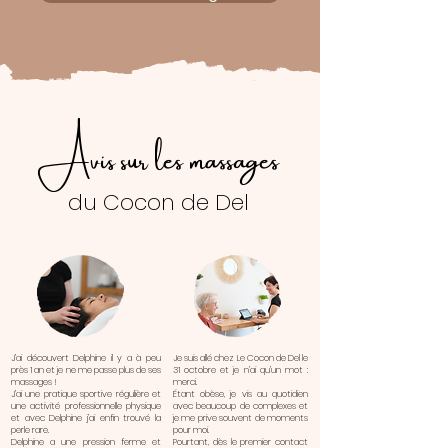
Avis sur les massages
du Cocon de Del
J’ai découvert Delphine il y a à peu
Je suis allé chez Le Cocon de Del le
près 1 an et je ne me passe plus de ses
31 octobre et je n’ai qu’un mot :
massages !
merci.
J’ai une pratique sportive régulière et
Étant obèse, je vis au quotidien
une activité professionnelle physique
avec beaucoup de complexes et
et avec Delphine j’ai enfin trouvé la
je me prive souvent de moments
perle rare.
pour moi.
Delphine a une pression ferme et
Pourtant, dès le premier contact