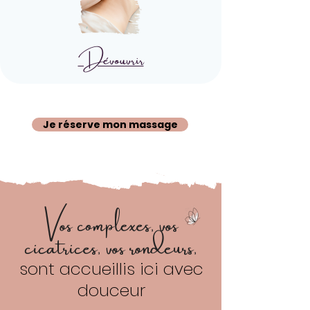
Dévouvrir
Je réserve mon massage
Vos complexes, vos
cicatrices, vos rondeurs,
sont accueillis ici avec
douceur