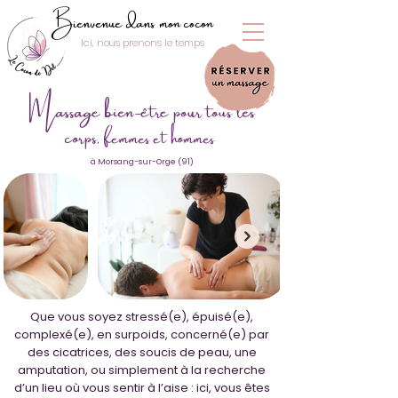
Bienvenue dans mon cocon
Ici, nous prenons le temps
Massage bien-être pour tous les
corps,
femmes et hommes
à Morsang-sur-Orge (91)
Que vous soyez stressé(e), épuisé(e),
complexé(e), en surpoids, concerné(e) par
des cicatrices, des soucis de peau, une
amputation, ou simplement à la recherche
d’un lieu où vous sentir à l’aise :
ici, vous êtes