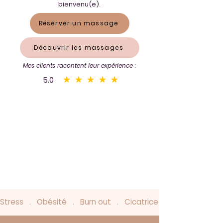
bienvenu(e).
Réserver un massage
Découvrir les massages
Mes clients racontent leur expérience :
5.0
Stress   .   Obésité   .   Burn out   .   Cicatrice   .    Complexes   