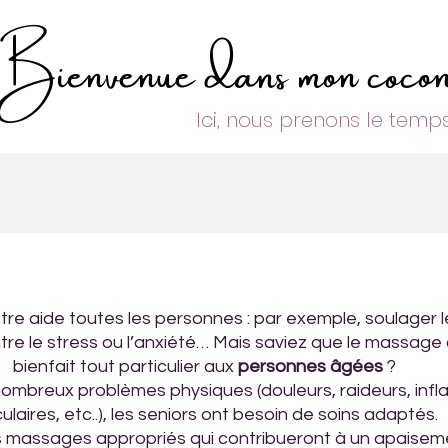
Bienvenue dans mon coco
Ici, nous prenons le temp
e aide toutes les personnes : par exemple, soulager l
ntre le stress ou l’anxiété… Mais saviez que le massage
bienfait tout particulier aux 
personnes âgées 
?
ombreux problèmes physiques (douleurs, raideurs, infl
culaires, etc..), les seniors ont besoin de soins adaptés. 
assages appropriés qui contribueront à un apaiseme