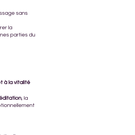
assage sans 
er la 
ines parties du 
 à la vitalité 
éditation
, la 
ptionnellement 