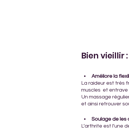
Bien vieilli
Améliore la flexib
La raideur est très 
muscles  et entrave
Un massage régulier 
et ainsi retrouver sou
Soulage de les d
L’arthrite est l’une