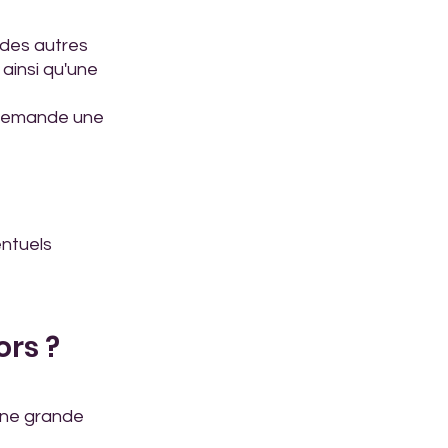
des autres 
ainsi qu'une 
 demande une 
ntuels 
ors ?
une grande 