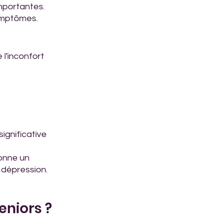
importantes.
ymptômes.
l'inconfort 
ignificative 
donne un 
a dépression.
eniors ?