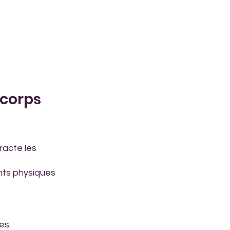
e corps
racte les 
nts physiques 
es. 