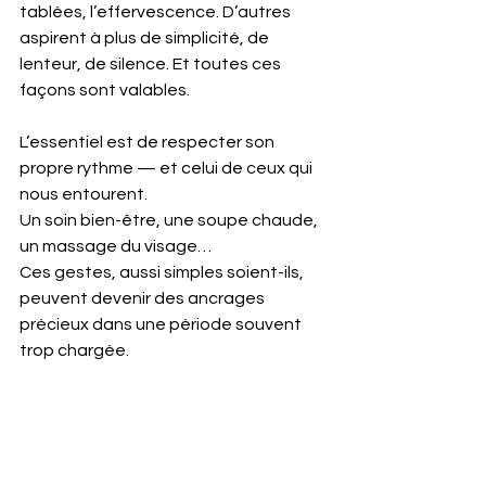
tablées, l’effervescence. D’autres 
aspirent à plus de simplicité, de 
lenteur, de silence. Et toutes ces 
façons sont valables.
L’essentiel est de respecter son 
propre rythme — et celui de ceux qui 
nous entourent.  
Un soin bien-être, une soupe chaude, 
un massage du visage… 
Ces gestes, aussi simples soient-ils, 
peuvent devenir des ancrages 
précieux dans une période souvent 
trop chargée.
Et si, cette année, le mois de 
décembre devenait votre mois de 
recentrage ?  
Pas besoin de perfection.  