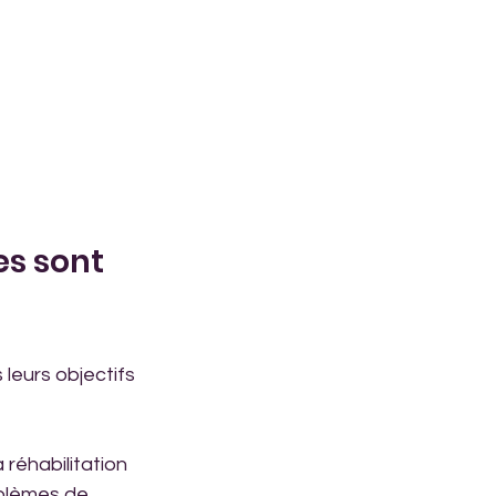
es sont 
eurs objectifs 
 réhabilitation 
oblèmes de 