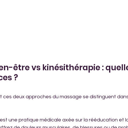
n-être vs kinésithérapie : quell
ces ?
ces deux approches du massage se distinguent dans l
C'est une pratique médicale axée sur la rééducation et la
ouffrez de douleurs musculaires, de blessures ou de pr