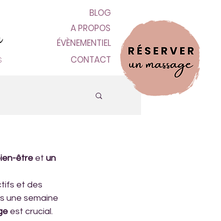
n
BLOG
A PROPOS
ÉVÈNEMENTIEL
s
CONTACT
ien-être 
et 
un 
tifs et des 
ès une semaine 
ge
 est crucial. 