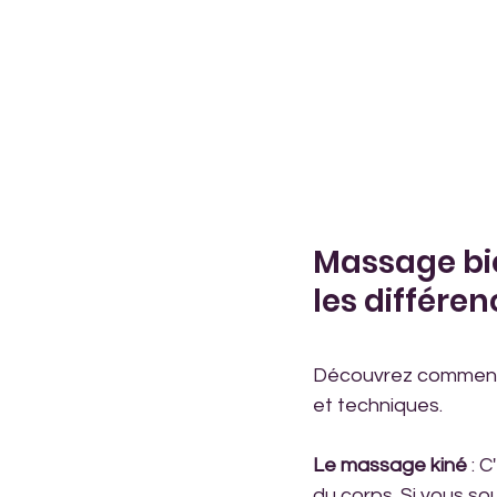
Massage bie
les différen
Découvrez comment 
et techniques.
Le massage kiné
 : 
du corps. Si vous s