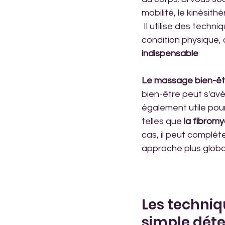
mobilité, le kinésithé
 Il utilise des techniques spécifiques pour traiter des pathologies et améliorer votre 
condition physique,
indispensable
.
Le massage bien-êt
bien-être peut s'avé
également utile pou
telles que 
la fibromy
cas, il peut complét
approche plus globa
Les techniq
simple dét