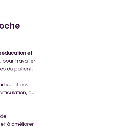
roche 
rééducation et 
pour travailler 
es du patient.
rticulations. 
rticulation, ou 
 de 
 et à améliorer 