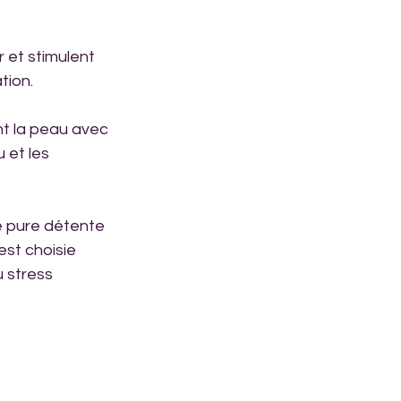
 et stimulent 
tion.
t la peau avec 
 et les 
e pure détente 
est choisie 
 stress 