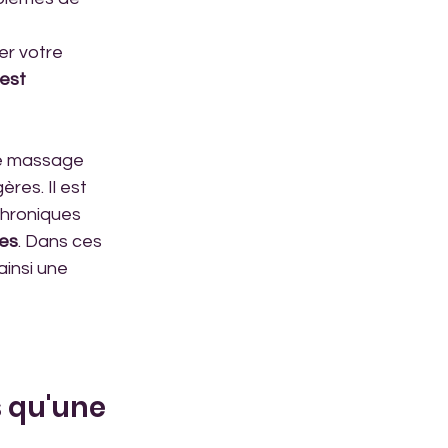
est 
 le massage 
res. Il est 
chroniques 
ies
. Dans ces 
insi une 
 qu'une 