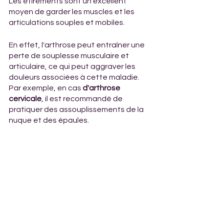
Les étirements sont un excellent 
moyen de garder les muscles et les 
articulations souples et mobiles.
En effet, l'arthrose peut entraîner une 
perte de souplesse musculaire et 
articulaire, ce qui peut aggraver les 
douleurs associées à cette maladie. 
Par exemple, en cas 
d'arthrose 
cervicale
, il est recommandé de 
pratiquer des assouplissements de la 
nuque et des épaules. 
Pour maintenir la mobilité de la 
colonne vertébrale, des exercices 
tels que l'ouverture de la cage 
thoracique en resserrant les 
omoplates en arrière, en tournant les 
paumes de main vers l'extérieur et en 
creusant légèrement le bas du dos . 